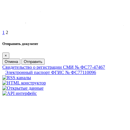
1
2
Отправить документ
×
Отмена
Отправить
Свидетельство о регистрации СМИ № ФС77-47467
Электронный паспорт ФГИС № ФС77110096