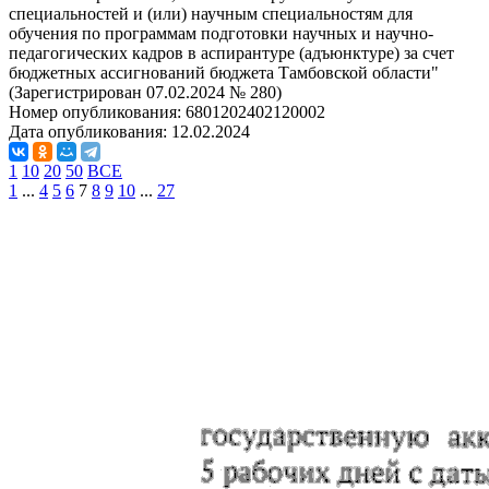
специальностей и (или) научным специальностям для
обучения по программам подготовки научных и научно-
педагогических кадров в аспирантуре (адъюнктуре) за счет
бюджетных ассигнований бюджета Тамбовской области"
(Зарегистрирован 07.02.2024 № 280)
Номер опубликования:
6801202402120002
Дата опубликования:
12.02.2024
1
10
20
50
ВСЕ
1
...
4
5
6
7
8
9
10
...
27