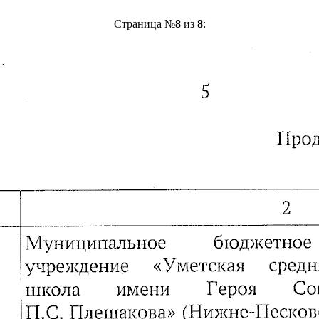
Страница №
8
из
8
: