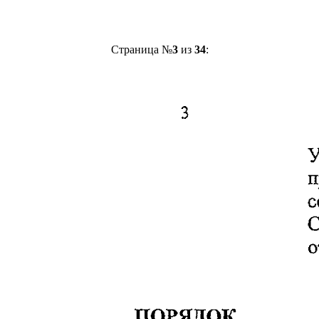
Страница №
3
из
34
: