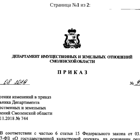
Страница №
1
из
2
: