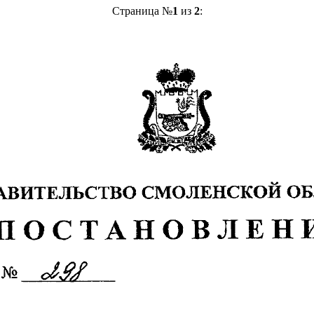
Страница №
1
из
2
: