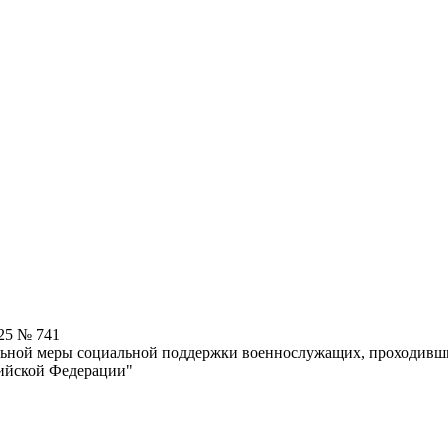
25 № 741
льной меры социальной поддержки военнослужащих, проходивши
ийской Федерации"