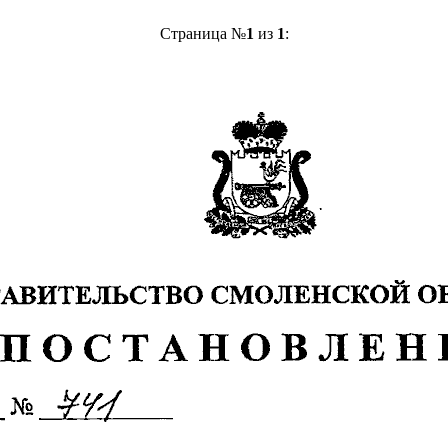
Страница №
1
из
1
: