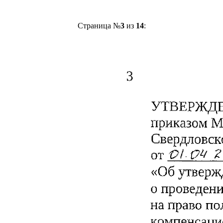
Страница №
3
из
14
: