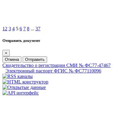
1
2
3
4
5
6
7
8
...
37
Отправить документ
×
Отмена
Отправить
Свидетельство о регистрации СМИ № ФС77-47467
Электронный паспорт ФГИС № ФС77110096