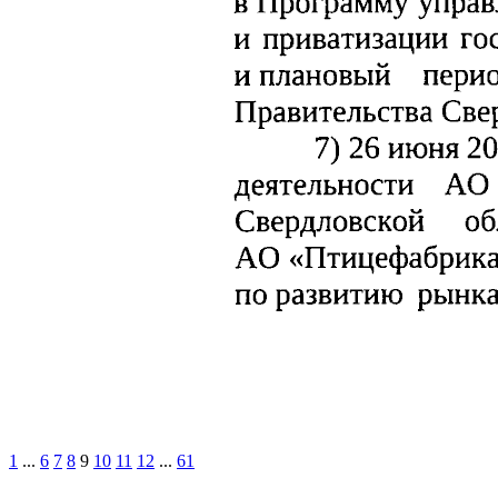
1
...
6
7
8
9
10
11
12
...
61