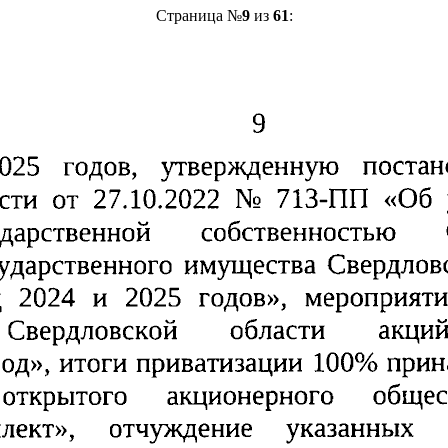
Страница №
9
из
61
: