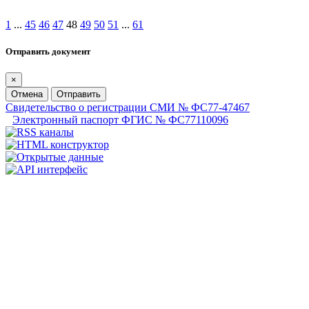
1
...
45
46
47
48
49
50
51
...
61
Отправить документ
×
Отмена
Отправить
Свидетельство о регистрации СМИ № ФС77-47467
Электронный паспорт ФГИС № ФС77110096