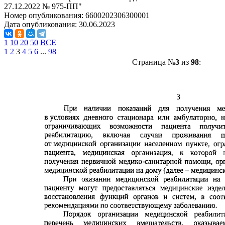
27.12.2022 № 975-ПП"
Номер опубликования:
6600202306300001
Дата опубликования:
30.06.2023
1
10
20
50
ВСЕ
1
2
3
4
5
6
...
98
Страница №
3
из
98
: