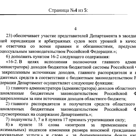
Страница №
4
из
5
: