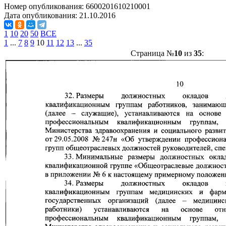
Номер опубликования:
6600201610210001
Дата опубликования:
21.10.2016
1
10
20
50
ВСЕ
1
...
7
8
9
10
11
12
13
...
35
Страница №
10
из
35
: