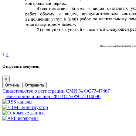
1
2
Отправить документ
×
Отмена
Отправить
Свидетельство о регистрации СМИ № ФС77-47467
Электронный паспорт ФГИС № ФС77110096