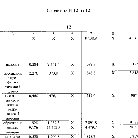
Страница №
12
из
12
: