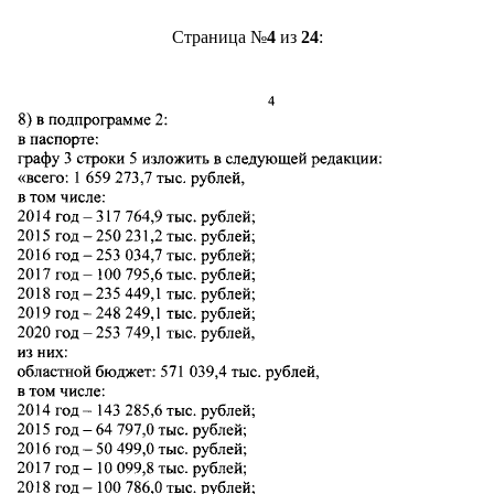
Страница №
4
из
24
: