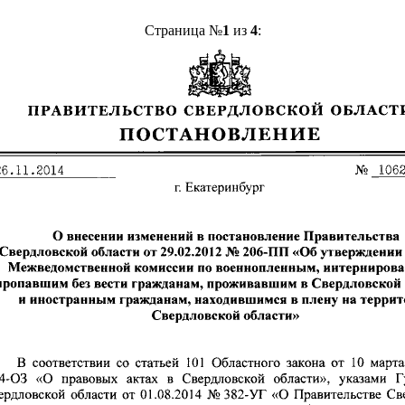
Страница №
1
из
4
: