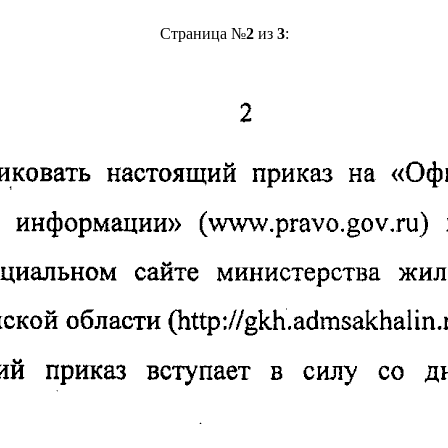
Страница №
2
из
3
: