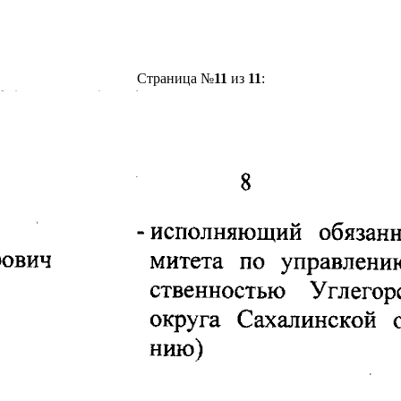
Страница №
11
из
11
: