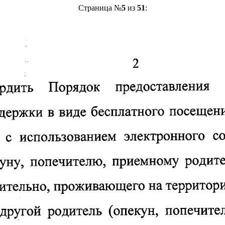
Страница №
5
из
51
: