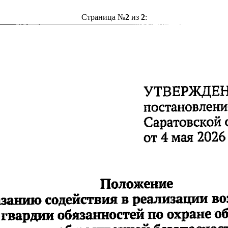
Страница №
2
из
2
: