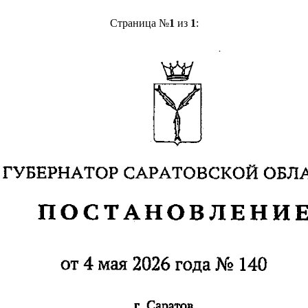
Страница №
1
из
1
: