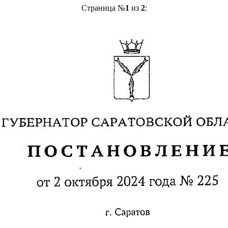
Страница №
1
из
2
: