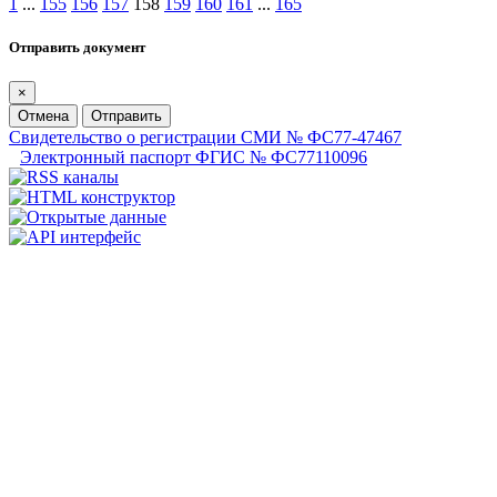
1
...
155
156
157
158
159
160
161
...
165
Отправить документ
×
Отмена
Отправить
Свидетельство о регистрации СМИ № ФС77-47467
Электронный паспорт ФГИС № ФС77110096