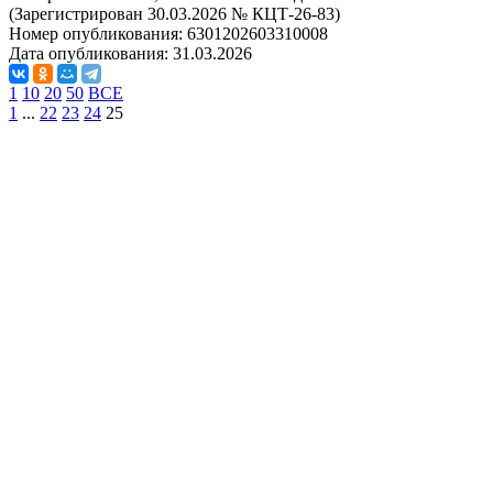
(Зарегистрирован 30.03.2026 № КЦТ-26-83)
Номер опубликования:
6301202603310008
Дата опубликования:
31.03.2026
1
10
20
50
ВСЕ
1
...
22
23
24
25