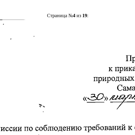
Страница №
4
из
19
: