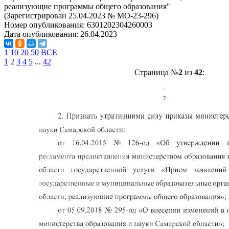
реализующие программы общего образования"
(Зарегистрирован 25.04.2023 № МО-23-296)
Номер опубликования:
6301202304260003
Дата опубликования:
26.04.2023
1
10
20
50
ВСЕ
1
2
3
4
5
...
42
Страница №
2
из
42
: