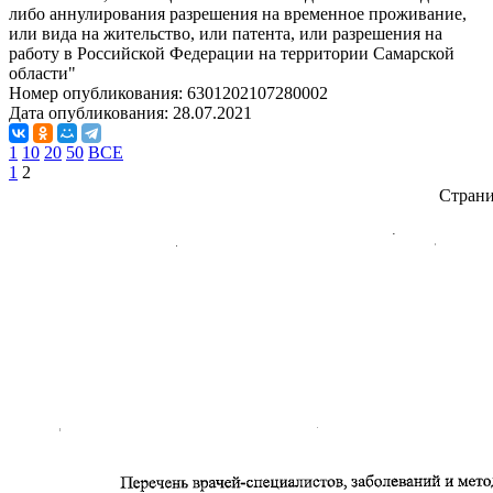
либо аннулирования разрешения на временное проживание,
или вида на жительство, или патента, или разрешения на
работу в Российской Федерации на территории Самарской
области"
Номер опубликования:
6301202107280002
Дата опубликования:
28.07.2021
1
10
20
50
ВСЕ
1
2
Стран