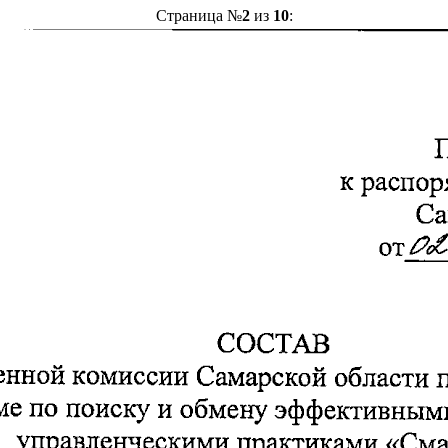
Страница №
2
из
10
: