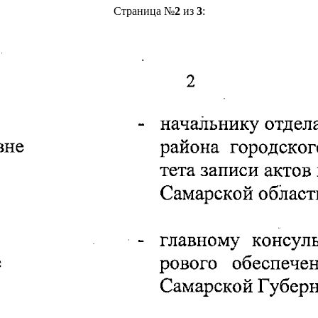
Страница №
2
из
3
: