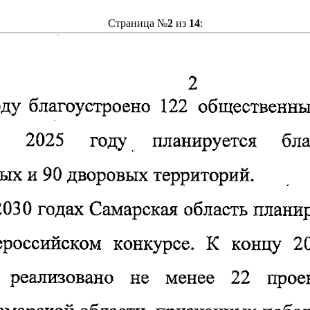
Страница №
2
из
14
: