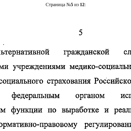
Страница №
5
из
12
: