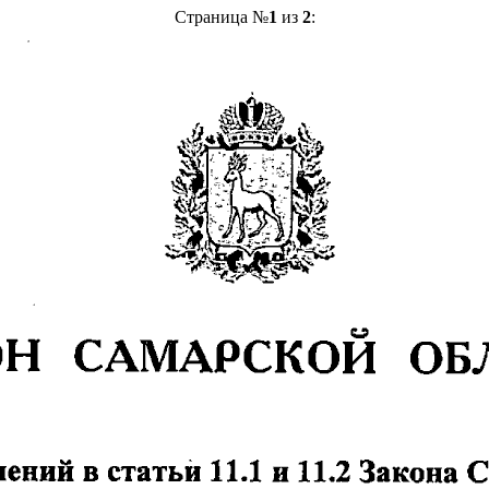
Страница №
1
из
2
: