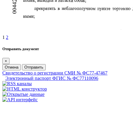
1
2
Отправить документ
×
Отмена
Отправить
Свидетельство о регистрации СМИ № ФС77-47467
Электронный паспорт ФГИС № ФС77110096