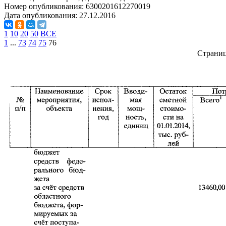
Номер опубликования:
6300201612270019
Дата опубликования:
27.12.2016
1
10
20
50
ВСЕ
1
...
73
74
75
76
Страни