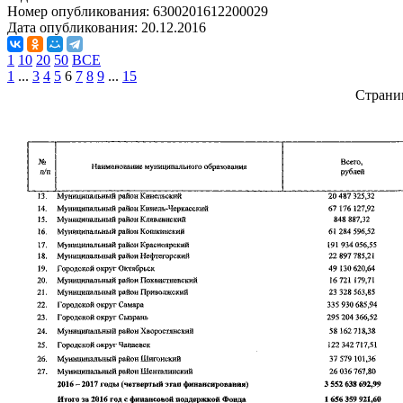
Номер опубликования:
6300201612200029
Дата опубликования:
20.12.2016
1
10
20
50
ВСЕ
1
...
3
4
5
6
7
8
9
...
15
Страни