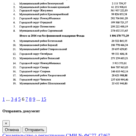
1
...
3
4
5
6
7
8
9
...
15
Отправить документ
×
Отмена
Отправить
Свидетельство о регистрации СМИ № ФС77-47467