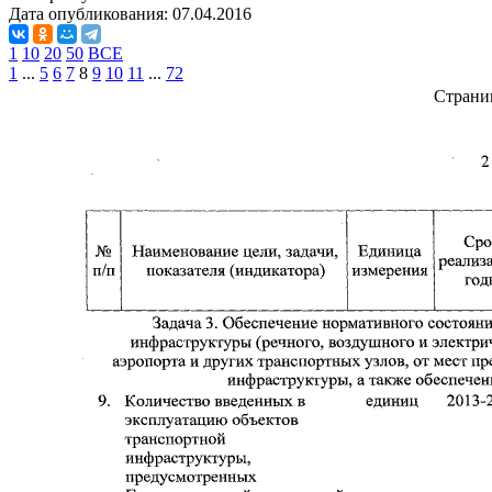
Дата опубликования:
07.04.2016
1
10
20
50
ВСЕ
1
...
5
6
7
8
9
10
11
...
72
Страни