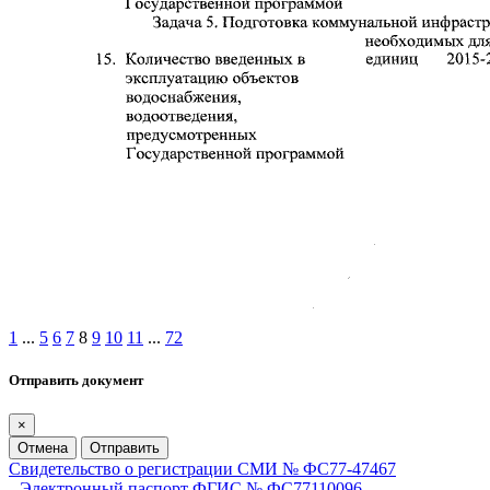
1
...
5
6
7
8
9
10
11
...
72
Отправить документ
×
Отмена
Отправить
Свидетельство о регистрации СМИ № ФС77-47467
Электронный паспорт ФГИС № ФС77110096