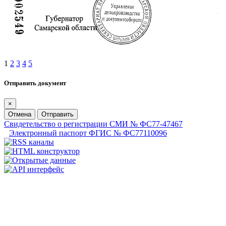
1
2
3
4
5
Отправить документ
×
Отмена
Отправить
Свидетельство о регистрации СМИ № ФС77-47467
Электронный паспорт ФГИС № ФС77110096