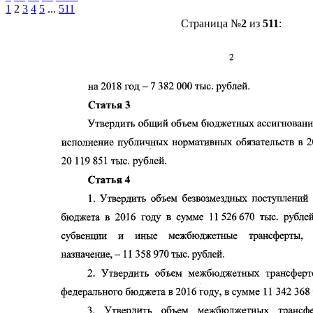
1
2
3
4
5
...
511
Страница №
2
из
511
: