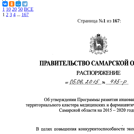
1
10
20
50
ВСЕ
1
2
3
4
...
167
Страница №
1
из
167
: