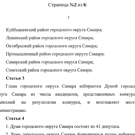
Страница №
2
из
6
: