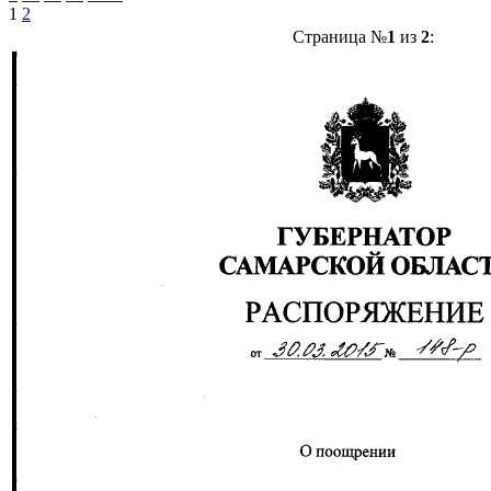
1
2
Страница №
1
из
2
: