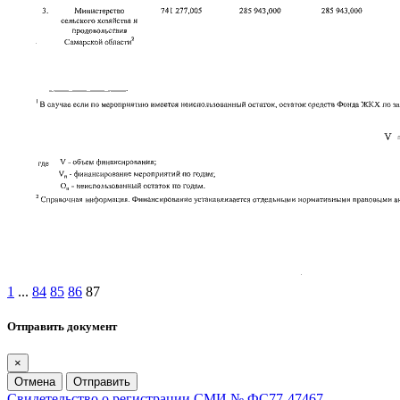
1
...
84
85
86
87
Отправить документ
×
Отмена
Отправить
Свидетельство о регистрации СМИ № ФС77-47467