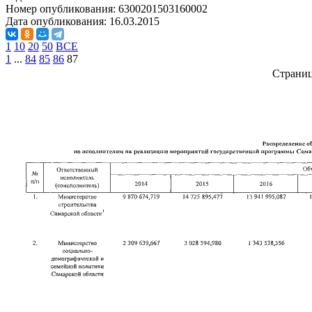
Номер опубликования:
6300201503160002
Дата опубликования:
16.03.2015
1
10
20
50
ВСЕ
1
...
84
85
86
87
Страни