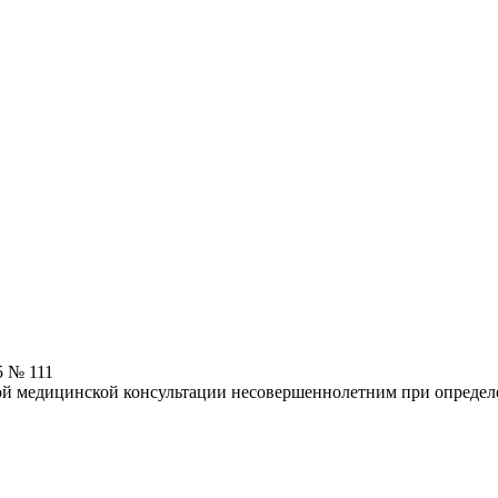
5 № 111
ной медицинской консультации несовершеннолетним при опреде