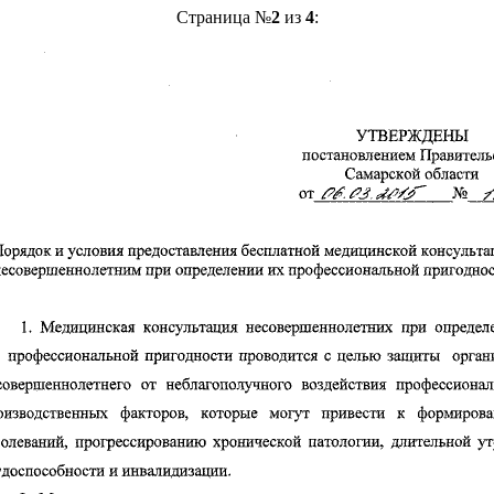
Страница №
2
из
4
: