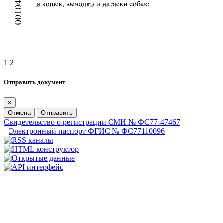
1
2
Отправить документ
×
Отмена
Отправить
Свидетельство о регистрации СМИ № ФС77-47467
Электронный паспорт ФГИС № ФС77110096