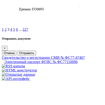
1
2
3
4
5
6
...
227
Отправить документ
×
Отмена
Отправить
Свидетельство о регистрации СМИ № ФС77-47467
Электронный паспорт ФГИС № ФС77110096