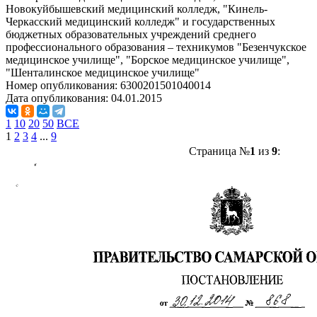
Новокуйбышевский медицинский колледж, "Кинель-
Черкасский медицинский колледж" и государственных
бюджетных образовательных учреждений среднего
профессионального образования – техникумов "Безенчукское
медицинское училище", "Борское медицинское училище",
"Шенталинское медицинское училище"
Номер опубликования:
6300201501040014
Дата опубликования:
04.01.2015
1
10
20
50
ВСЕ
1
2
3
4
...
9
Страница №
1
из
9
: