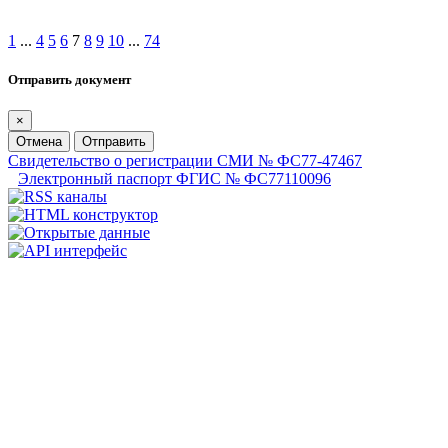
1
...
4
5
6
7
8
9
10
...
74
Отправить документ
×
Отмена
Отправить
Свидетельство о регистрации СМИ № ФС77-47467
Электронный паспорт ФГИС № ФС77110096