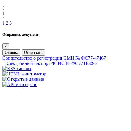
1
2
3
Отправить документ
×
Отмена
Отправить
Свидетельство о регистрации СМИ № ФС77-47467
Электронный паспорт ФГИС № ФС77110096